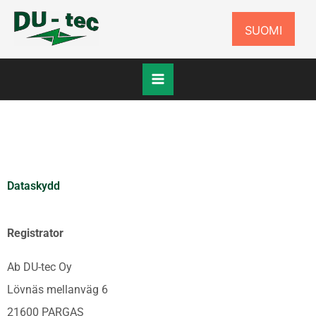
Hoppa
SUOMI
till
innehåll
Dataskydd
Registrator
Ab DU-tec Oy
Lövnäs mellanväg 6
21600 PARGAS